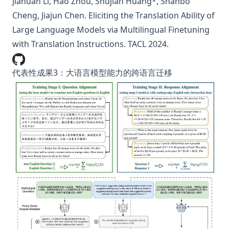
Jiahuan Li, Hao Zhou, Shujian Huang*, Shanbo
Cheng, Jiajun Chen.
Eliciting the Translation Ability of
Large Language Models via Multilingual Finetuning
with Translation Instructions.
TACL 2024.
代表性成果3：大语言模型能力的跨语言迁移