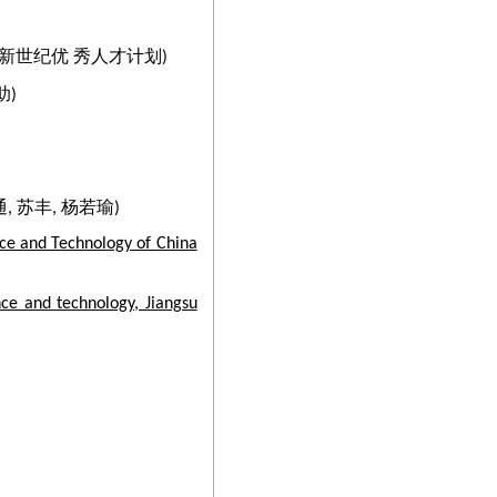
兆洋、王文海、郑寅栋组成的
agine-Lab队获车牌识别
新世纪优 秀人才计划
)
的MTWI2018网络图像的文本
助)
 苏丰, 杨若瑜
)
nce and Technology of China
系优秀硕士论文
优秀研究生
ce and technology, Jiangsu
优秀硕士论文奖