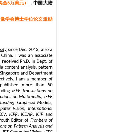
图像学会博士学位论文激励
PR 2023年度十大最有影响
文入选其年度十大最有影响力
sity
since Dec. 2013, also a
 China. I was an associate
引用最高的AI论文（南京大学第
 received Ph.D. in Dept. of
出的BEVFormer方法还被
 content analysis, pattern
of Singapore and Department
投入使用，并 在NVIDA
ectively. I am a member of
e published more than 50
最有影响力论文第二名）获得
luding
IEEE Transactions on
潘云鹤院士、中国人工智能
actions on Multimedia, IEEE
篇论文获奖、10篇论文获
standing, Graphical Models
,
puter Vision
,
International
CCV
,
ICPR
,
ICDAR
,
ICIP
and
预测赛道冠军和最佳创新奖两
 Youth Editor of
Frontiers of
给中国“春蕾计划”（困境女
ions on Pattern Analysis and
捡回珍珠计划”等 公益基金