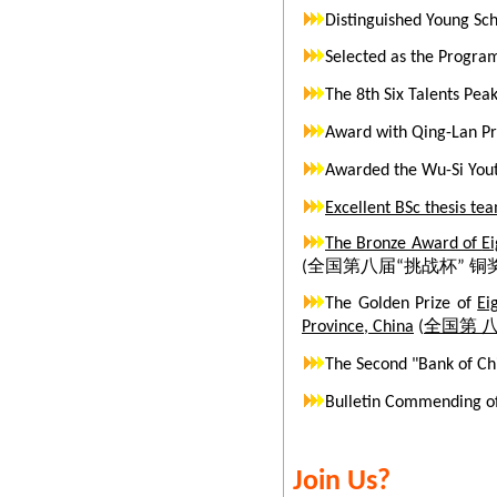
在教育部主办的20
Distinguished Young Sch
NJU_Imagine_La
组唯一的一等奖，路通教授
Selected as the Program
IMAGINE 实验室王
The 8th Six Talents Peak
检测国际挑战赛参赛 14
Award with Qing-La
路通教授入选江苏省
Awarded the Wu-Si Yout
路通教授新增主持一
Excellent BSc thesis te
实验室大数据项目（
The Bronze Award of
Ei
实验室研究生 吴亮 
(全国第八届“挑战杯” 铜奖
实验室 许佳敏 评
The Golden Prize of
Ei
Province, China
(
全国第 
实验室季孝忠的论文
The Second "Bank 
博士论文入围200
Bulletin Commending
实验室主持美国Intel
Join Us?