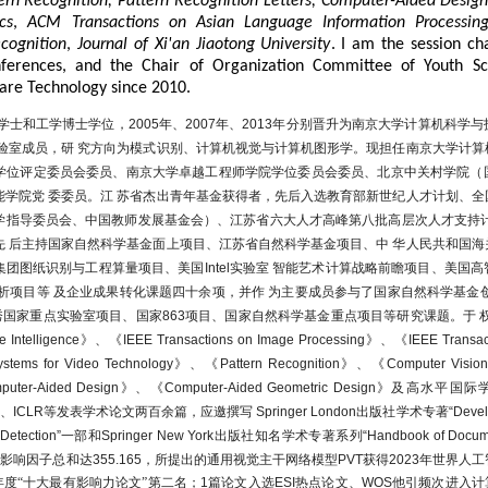
ern Recognition, Pattern Recognition Letters, Computer-Aided Desig
cs
,
ACM Transactions on Asian Language Information Processin
评南京大学人工智能学院2023年度本科毕业生“
我心目中的好课程
cognition
,
Journal of Xi'an Jiaotong University
. I am the session c
nferences, and the Chair of Organization Committee of Youth S
期刊论文SCI影响因子总和超过355.165
are Technology since 2010.
生于GitHub平台开源代码类似star数突破10000，其中4项成果单独
士和工学博士学位，2005年、2007年、2013年分别晋升为
南京大学计算机科学与
leOCR、timm等国际知名算法库收录
验室成员，
研 究方向为模式识别、计算机视觉与计算机图形学。现担任南京大学计算
基于自适应图卷积和局部特征优化的复杂三维点云场景理解研究”获
学位评定委员会委员、南京大学卓越工程师学院学位委员会委员、北京中关村学院（
论文
学院党 委委员
。
江 苏省杰出青年基金获得者，先后入选教育部新世纪人才计划、全
学指导委员会、中国教师发展基金会）、江苏省六大人才高峰第八批高层次人才支持计
觉大模型论文入选CVPR 2023 highlight
先 后主持国家自然科学基金面上项目、江苏省自然科学基金项目、
中 华人民共和国
式金字塔通用视觉主干网络模型
（Pyramid Vision Transforme
团图纸识别与工程算量项目、美国Intel实验室 智能艺术计算战略前瞻项目、美国
1十大最有影响力论文第二名
析项目
等 及企业成果转化课题四十余项，并
作 为主要成员参与了国家自然科学基金
秀国家重点实验室项目、国家863项目、国家自然科学基金重点项目等研究课题。
于 
郑寅栋、王甲豪获
ECCV 2023 Ego4D视频理解多个赛道冠军
ine Intelligence》、《IEEE Transactions on Image Processing》、
《IEEE Transac
、陈喆、陈果获
WSDM Cup 2023视频问答VQA挑战赛冠军
 Systems for Video Technology》、
《Pattern Recognition》、《Computer Vision
mputer-Aided Design》、《Computer-Aided Geometric Design》及高
用视觉主干网络模型PVT v2 论文入选ESI热点、WOS他引进入
a、ICLR
等发表学术论文两百余篇，应邀撰写 Springer London出版社学术专著“Developments
引，WOS他引频次进入计算机学科最优秀1%
 Text Detection”一部和Springer New York出版社知名学术专著系列“Handbook of Document
1 年度全国高校计算机专业优秀教师奖励计划
（教育部、国家自然
I
影响因子总和达
355.165
，所提出的通用视觉主干网络模型
PVT
获得
2023
年世界人工
年度“十大最有影响力论文”第二名；
1
篇论文入选
ESI
热点论文、
WOS
他引频次进入计