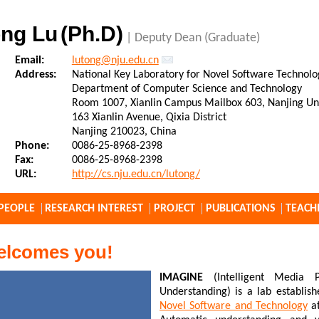
ong Lu
(Ph.D)
|
Deputy Dean (Graduate)
Email:
lutong@nju.edu.cn
Address:
National Key Laboratory for Novel Software Technolo
Department of Computer Science and Technology
Room 1007, Xianlin Campus Mailbox 603, Nanjing Uni
163 Xianlin Avenue, Qixia District
Nanjing 210023, China
Phone:
0086-25-8968-2398
Fax:
0086-25-8968-2398
URL:
http://cs.nju.edu.cn/lutong/
PEOPLE
RESEARCH INTEREST
PROJECT
PUBLICATIONS
TEACH
elcomes you!
IMAGINE
(Intelligent Media P
Understanding) is a lab establis
Novel Software and Technology
at