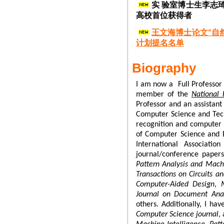
高校首位获得者
王文海博士论文“自
计划提名名单
实 验室博士生李志
Biography
实 验室王文海、陈喆、李
力论文第10名；近三年来
I am now a Full Professor
论文
member of the
National 
实 验室博士生李志琦等
Professor and an assistant
一单位仅2篇入选），同时位列
Computer Science and Tech
recognition and computer g
包括NVIDA自动驾驶产
of Computer Science and E
全球发布会中被NIVID
International Associati
实 验室博士生王文海
journal/conference paper
2023年世界人工智能
Pattern Analysis and Machi
学会理事长戴琼海院士、
Transactions on Circuits 
提名奖）
Computer-Aided Design
,
Journal on Document Anal
实 验室李志琦、方明
others. Additionally, I ha
个重磅奖项（与NVIDA
Computer Science journal
,
童，捐赠证书编号MQ6Q08