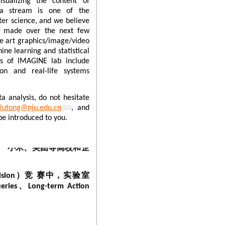
sualizing the content of
ta stream is one of the
er science, and we believe
be made over the next few
he art graphics/image/video
ne learning and statistical
g for Generic Visual-
ts of IMAGINE lab include
ion and real-life systems
力论文
第12名（PaperDigest
a analysis, do not hesitate
y
lutong@nju.edu.cn
, and
Language赛道夺冠，该赛道共
be introduced to you.
、洛桑联邦理工学院、中科
、 小米、美团等高校和企
Vision）
竞 赛中，实验室
Long-term Action
s，奖金6万美元）
，中国大陆