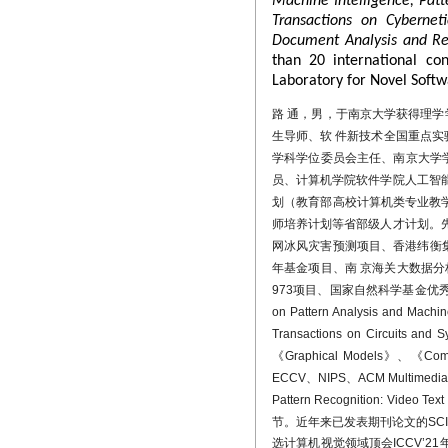
Machine Intelligence, Patt
Transactions on Cyberneti
路通教授所授课程获
Document Analysis and Re
than 20 international co
实验室近期发表的国际
Laboratory for Novel Softw
IMAGINE实验室研究
路 通，男，于南京大学获得理学学
被OpenMMLab、Padd
生导师、
软 件新技术全国重点实
实验室周昊冉论文“
学科学位委员会主任、南京大学
机科学与技术系优秀硕士
员、
计算机学院软件学院人工智能
划（教育部高校计算机类专业教
实验室InterIMAGE视
师培养计划等省部级人才计划。
实验室提出的渐进
网冰风灾害预测项目、香港纬衡集
发布的顶会ICCV 202
年基金项目、
南 京海关大数据分
973项目、国家自然科学基金优
实验室研究生陈果、
on Pattern Analysis and Mach
实验室研究生高圣沂
Transactions on Circuits and
《Graphical Models》、《Co
实验室渐进式金字塔通
ECCV、NIPS、
ACM Multimedi
该论文之前入选ESI高被
Pattern Recognition: Video
路通教授入选
202
节。
近年来已发表期刊论文的
SC
展基金会指导与评选
）
选计算机视觉领域顶会
ICCV’21