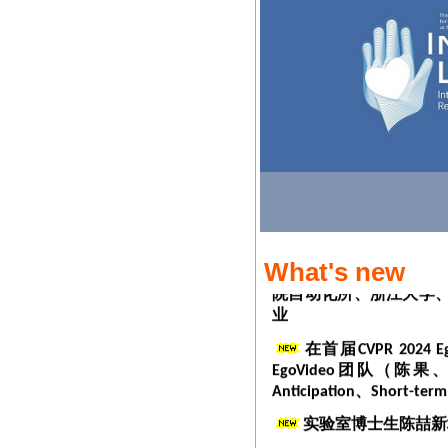
路通教授入选爱思唯尔
实验室博士生陈喆等的论文Inte
Linguistic Tasks入
陈喆、王文海、陈果等
发布）
NJU -ImagineL
152支队伍参赛，覆盖
What's new
院自动化所、浙江大学、
业
在首届CVPR 2024
E
EgoVideo团队（陈果、何
Anticipation、Short-te
实验室博士生陈喆新
实 验室博士生李志