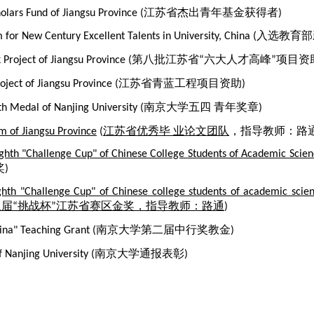
18年中国研究生智慧城市技术赛中，
IMAGINE实验室刘
olars Fund of Jiangsu Province
(江苏省杰出青年基金获得者)
b队获视频动 作识别组唯一的一等奖；唐董琦、孔浩、刘若泽组成的NJU-Im
获优秀指导奖（总参赛队伍 1079支）
 for New Century Excellent Talents in University
, China (
入选教育部
文海、侯文博、宋小鸽组成的NJU_ImageinLab_Psenet队在ICPR
 Project of Jiangsu Province
(第八批江苏省“六大人才高峰”项目资
24个队伍中位列第5（高校第一）
n Project of Jiangsu Province (江苏省青蓝工程项目资助)
杰出青年基金项目
h Medal of Nanjing University
(
南京大学五四 青年奖章
)
项国家自然科学基金NSFC面上项目
am of Jiangsu Province
(
江苏省优秀毕 业论文团队
，
指导教师：路通,
一期）顺利通过国家海关总署验收
ghth "Challenge Cup" of Chinese College Students of Academic Scie
论文《一种基于Delaunay三角化的视频文本检测算法》被评为
)
为南京大学优秀研究生标兵，秦龙飞、吴亮 、梁国柱评为南京大学
ghth "Challenge Cup" of Chinese college students of academic scien
八届“挑战杯”江苏省赛区金奖，指导教师：路通
)
《真实场景下模糊数据超分辨率关键技术研究》获2021年度系
of China" Teaching Grant (南京大学第二届中行奖教金)
6年度中国计算机学会候选优秀博士论文
 of Nanjing University (南京大学通报表彰)
实验室（Intel Lab, US）智能艺术计算项目