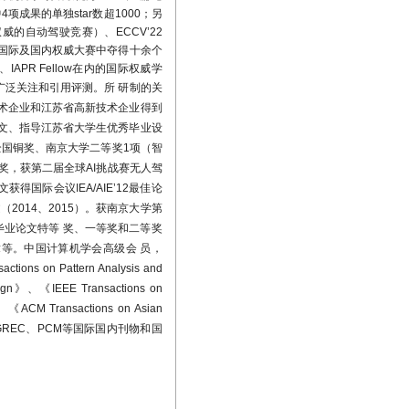
中
4
项成果的单独
star
数超
1000
；另
南京大学计算机科 学与技术
权威的自动驾驶竞赛）、
ECCV’22
国际及国内权威大赛中夺得十余个
、
IAPR Fellow
在内的国际权威学
广泛关注和引用评测。
所 研制的关
驾驶最权威国 际竞赛
CVPR
技术企业和江苏省高新技术企业得到
队伍参赛，与上海人工智能实验室合
论文、指导江苏省大学生优秀毕业设
全国铜奖、南京大学二等奖1项（智
奖，获第二届全球AI挑战赛无人驾
文获得国际会议IEA/AIE’12最佳论
获得 100万元人民币奖
2014、2015）。获南京大学第
毕业论文特等 奖、一等奖和二等奖
等。中国计算机学会高级会 员，
n中，实验室王文海、宋小鸽、肖瑶
Pattern Analysis and
beling，弱标注大规模街景文字识别竞
sign》、《IEEE Transactions on
竞赛（
Muliti-Lingual Text
T
》、《ACM Transactions on Asian
DAR、GREC、PCM等国际国内刊物和国
2018）
的无人驾驶视觉感
0所高校、990家公司的近万