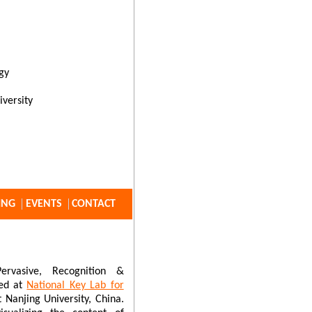
gy
versity
ING
EVENTS
CONTACT
ervasive, Recognition &
hed at
National Key Lab for
 Nanjing University, China.