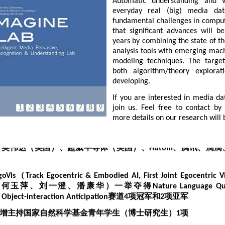
Automatic understanding and vi
everyday real (big) media da
fundamental challenges in comput
that significant advances will 
years by combining the state of t
高被引学者（2024、2023）
analysis tools with emerging machi
rnVL: Scaling up Vision Foundation Models and Alignin
modeling techniques. The targe
选2025年世界人工智能大会
青年优秀论文奖
both algorithm/theory explorat
developing.
的通用多模态大模型InternVL论文入选
CVPR 2024最具影响
If you are interested in media dat
1
2
3
4
5
6
7
8
9
join us. Feel free to contact b
ab队（李嘉涵，路通）在CVPR 2024自动驾驶挑战赛Driving with 
more details on our research will 
14个国家和地区，包 括剑桥大学、利物浦大学、慕尼黑工业大学
英伟达（美国）、超威半导体（美国）、Hutom、腾讯、滴滴
goVis（Track Egocentric & Embodied AI, First Joint Egocentric 
玉萍、刘一澄、潘康华）一举夺得Nature Language Queries、
rm Object-interaction Anticipation赛道4项冠军和2项亚军
增主持国家自然科学基金青年学生（博士研究生）
1项
琦入选
英伟达全球博士生研究奖（NVIDIA Research Fellowship