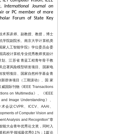
n
,
IET Computer Vision
,
IEEE
g
,
International Journal on
”
hair or PC member of more
cholar Forum of State Key
star数超1000、5项成果
技术系讲师、
副教授、教授，博士
机学院副院长、南京大学计算机类
评2023年南京大学计算
国家人工智能学院）学位委员会委
国高校计算机专业优秀教师奖励计
划、江苏省 青蓝工程青年骨干教
海关总署风险模型研发项目、国家电
r，PVT）论文入选PaperDigest
高智发明项目、国家自然科学基金青
创新群体项目（三期滚动）、国 家
权威国际刊物《IEEE Transactions
tions on Multimedia》
、
《IEEE
 and Image Understanding》、
水平国际学术会议CVPR、ICCV、AAAI、
计算机学科最优秀0.1%；
 of Computer Vision and
 Analysis and Recognition”章
科学基金委、中国教师发
智能大会青年优秀论文奖，同时入
算机科学领域最优秀
0.1%
；
1
篇论