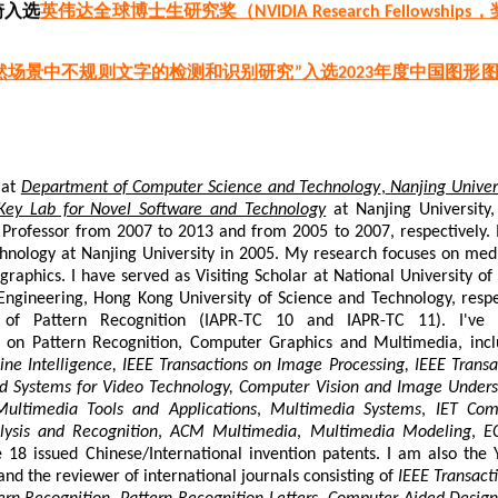
然场景中不规则文字的检测和识别研究”入选2023年度中国图形
琦入选南京大学年度十大人物第一名
志琦等提出的InternImage论文入选PaperDigest 发布的CV
实验室在计算机视觉三大顶会CVPR、ICCV、ECCV各有1篇论
 at
Department of Computer Science and Technology
,
Nanjing Univer
Key Lab for Novel Software and Technology
at Nanjing University,
提出的BEVFormer论文入选Zeta Alpha 2022年度100篇
 Professor from 2007 to 2013 and from 2005 to 2007, respectively. I
PaperDigest ECCV 2022年度最有影响力论文第6名；论文提
nology at Nanjing University in 2005. My research focuses on media
raphics. I have served as Visiting Scholar at National University 
品、商汤绝影GOP感知等在内的全球多家自动驾驶公司和造车新势力
ngineering, Hong Kong University of Science and Technology, resp
A创始人兼首席执行官黄仁勋介绍和引用
on of Pattern Recognition (IAPR-TC 10 and IAPR-TC 11). I'v
等提出的通用视觉主干网络模型PVT 论文（ICCV 2021十大
s on Pattern Recognition, Computer Graphics and Multimedia, inc
大会青年优秀论文奖（由国家新一代人工智能战略咨询委员会主任
ne Intelligence, IEEE Transactions on Image Processing, IEEE Trans
中国 人工智能学会监事长蒋昌俊院士等组成终评委员会，共10
and Systems for Video Technology, Computer Vision and Image Under
Multimedia Tools and Applications
,
Multimedia Systems
,
IET Com
ysis and Recognition
,
ACM Multimedia
,
Multimedia Modeling
,
E
胜等的FB-OCC在CVPR 2023自动驾驶挑战赛中获得三维占用
ve 18 issued Chinese/International invention patents. I am also the
合作），所得奖金2万美元（折合12.6万元人民币）已全部捐 献
 and the reviewer of international journals consisting of
IEEE Transact
K8P9、MQ6QIFH231、MQ6UDCM39Z）和新华教育基金会“