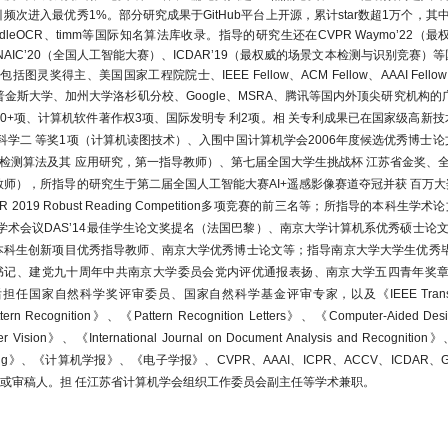
引频次进入最优秀
1%
。部分研究成果于
GitHub
平台上开源，累计
star
数超
1
万个，其
论文“自然场景中不规则文字的检测和识别研究”入选
2022年度
dleOCR
、
timm
等国际知名算法库收录。指导的研究生还在
CVPR Waymo’22
（最
CF优博评选第二轮
NAIC’20
（全国人工智能大赛）、
ICDAR’19
（最权威的场景文本检测与识别竞赛）等
包括图灵奖得主、美国国家工程院院士、
IEEE Fellow
、
ACM Fellow
、
AAAI Fellow
ESI热点论文（领域前0.1%）
普金斯大学、加州大学洛杉矶分校、
Google
、
MSRA
、腾讯等国内外顶尖研究机构的
与王文海等人的BEVFormer++性能大幅领先，获得自动
0+项、计算机软件著作权3项、国际发明专 利2项。
相 关专利成果已在国家级高新
 3D Camera-Only Detection纯视觉赛道冠军（1700+
然科学二 等奖1项（计算机读图技术）、入围中国计算机学会2006年度候选优秀博士
检测算法及其 应用研究，第一指导教师）、第七届全国大学生挑战杯 江苏省金奖、
师），所指导的研究生于第二届全国人工智能大赛AI+遥感影像赛道夺冠并获 百万大
省信息技术应用学会多媒体技术专委会主任
019 Robust Reading Competition多项竞赛的前三名等；所指导的本科生学术论
杨嘉文、王文海于第二届全国人工智能大赛AI+遥感影像赛道夺冠，
术会议DAS’14最佳学生论文奖提名（法国巴黎）、南京大学计算机系优秀硕士论文（
学本科生创新项目优秀指导教师、南京大学优秀博士论文等；指导南京大学大学生优秀
书记、建党九十周年中共南京大学委员会党内评优通报表扬、南京大学五四青年奖章
国际竞赛ICDAR 2019 Robust Reading Competitio
担任国家自然科学奖评审委员、国家自然科学基金评审专家，以及《IEEE Transactions on 
LSVT（Large-scale street view text with partial la
tern Recognition》、《Pattern Recognition Letters》、《Computer-Aided De
trary-shaped Text，任意形状场景文字识别竞赛）第二名、
ML
 竞赛）第三名
 Vision》、《International Journal on Document Analysis and Recognition
n Processing》、《计算机学报》、《电子学报》、CVPR、AAAI、ICPR、ACCV、IC
、美团点评、美图联合主办的
第二届全球AI挑战赛（AI Challenger 
er或审稿人。
担 任江苏省计算机学会组织工作委员会副主任等学术兼职。
领的队伍获亚军（AI Challenger2018覆盖81个国家、110
万
）