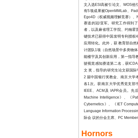
文入选
ESI
高被引论文、
WOS
他
实验室博士生王文海
有
5
项成果被
OpenMMLab
、
Pad
系优秀博士论文
，入围C
Ego4D
（权威视频理解竞赛）、
赛道的冠
/
亚军。研究工作得到了
实验室CVMJ论文入选
者，以及麻省理工学院、约翰霍
实验室博士生李志琦
键技术已获得中国发明专利授权4
Workshop Waymo 2022
-
应用转化
。此外，
获 教育部自
作）
计团队1项（自然场景中多类物体
能楼宇及其创新应用，第一指导教
路通教授当选为江苏
驶视觉感知赛道第二名，获ICDAR 2
实验室研究生陈喆、
文 奖，指导的研究生论文获国际学
金
2 届中国银行奖教金、南京大
各1次。获南京大学优秀党支部
在 文档图像识别最权威的
IEEE、ACM及 IAPR会员。先后
组成的NJU-IMAGINELAB分获
Machine Intelligence》、《Pat
赛）第二名、ArT（Arbi
detection
，多语言文本检测
Cybernetics》、《IET Computer
Language Informatio
在创新工厂、搜狗
际会 议的分会主席、PC Memb
知赛道中，实验室王文海所带
支队伍
，挑战赛奖金300
Hornors