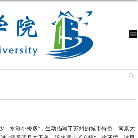
少，水港小桥多″，生动描写了苏州的城市特色。南京大
 "清风明月本无价；近水远山皆有情″，这环境、这风