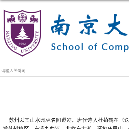
导航
苏州以其山水园林名闻遐迩。唐代诗人杜荀鹤在《送人
学苏州校区，东滨九曲河，北临东太湖，环抱庄里山，