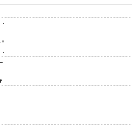
.
..
...
..
.
..
..