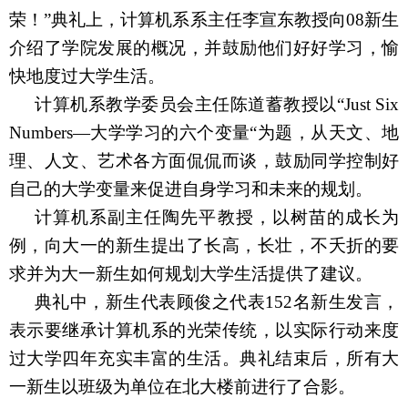
荣！
”
典礼上，计算机系系主
任李宣东
教授向
08
新生
介绍了学院发展的概况，并鼓励他们好好学习，愉
快地度过大学生活。
计算机系教学委员会主
任陈道蓄
教授以“
Just Six
Numbers
—大学学习的六个变量“为题，从天文、地
理、人文、艺术各方面侃侃而谈，鼓励同学控制好
自己的大学变量来促进自身学习和未来的规划。
计算机系副主
任陶先平
教授，以树苗的成长为
例，向大一的新生提出了长高，长壮，不夭折的要
求并为大一新生如何规划大学生活提供了建议。
典礼中，新生代表顾俊之代表
152
名新生发言，
表示要继承计算机系的光荣传统，以实际行动来度
过大学四年充实丰富的生活。典礼结束后，所有大
一新生以班级为单位在北大楼前进行了合影。