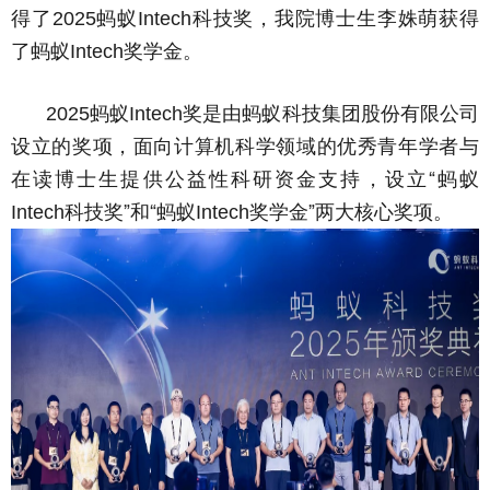
得了
蚂蚁
科技奖，我院博士生李姝萌获得
2025
Intech
了蚂蚁
奖学金。
Intech
蚂蚁
奖是由蚂蚁科技集团股份有限公司
2025
Intech
设立的奖项，面向计算机科学领域的优秀青年学者与
在读博士生提供公益性科研资金支持，设立“蚂蚁
科技奖”和“蚂蚁
奖学金”两大核心奖项。
Intech
Intech