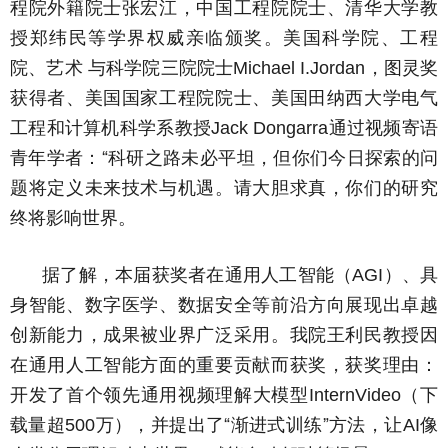
程院外籍院士张宏江，中国工程院院士、清华大学教
授郑纬民等学界权威亲临颁奖。美国科学院、工程
院、艺术 与科学院三院院士
，图灵奖
Michael I.Jordan
获得者、美国国家工程院院士、美国田纳西大学电气
工程和计算机科学系教授
通过视频寄语
Jack Dongarra
青年学者：“科研之路未必平坦，但你们今日探索的问
题将定义未来技术与机遇。请大胆求真，你们的研究
终将影响世界。
据了解，本届获奖者在通用人工智能（
）、具
AGI
身智能、数字医学、数据安全等前沿方向展现出卓越
创新能力，成果被业界广泛采用。我院王利民教授因
在通用人工智能方面的重要贡献而获奖，获奖理由：
开发了首个领先通用视频理解大模型
（下
InternVideo
载量超
万），并提出了“渐进式训练”方法，让
像
500
AI