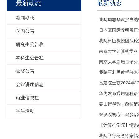
最新动态
最新动态
新闻动态
我院周志华教授当选
日内瓦国际发明展再
院内公告
我院田臣教授团队论文获USE
研究生公告栏
南京大学计算机学科
本科生公告栏
南京大学新增目录外
获奖公告
我院王利民教授获202
吕建院士获2024年“
会议讲座信息
华为发布通用编程语
就业信息栏
春山衔墨韵，桑榆醉
学生活动
银发践初心，健步启
【计算机学院】情系
我院举行纪念徐家福