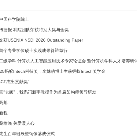
中国科学院院士
传捷报 我院团队荣获特别大奖与金奖
NIX NSDI 2026 Outstanding Paper
首个专业学位硕士实践成果答辩举行
二级学科 计算机人工智能应用技术专家论证会 暨计算机学科人才培养研
5蚂蚁Intech科技奖，李姝萌博士生获蚂蚁Intech奖学金
CCF杰出贡献奖”
言“仓颉”，我系冯新宇教授作为首席架构师领导研发
高邮
新程
桑榆晚 关爱暖人心
先生百年诞辰暨铜像落成仪式