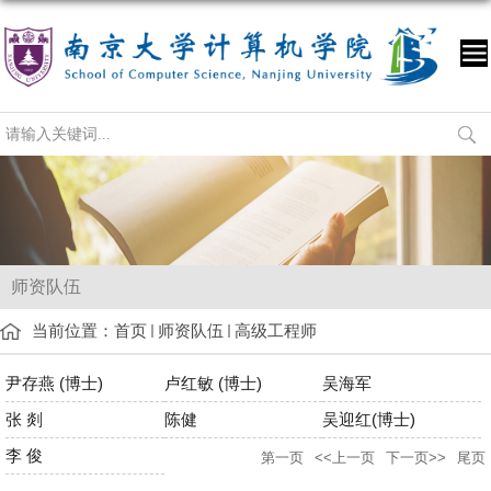
师资队伍
当前位置：
首页
师资队伍
高级工程师
尹存燕 (博士)
卢红敏 (博士)
吴海军
张 剡
陈健
吴迎红(博士)
李 俊
第一页
<<上一页
下一页>>
尾页