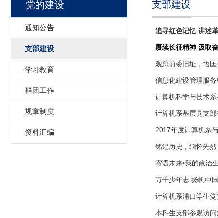
支部建设
党的建设
通知公告
追寻红色记忆 讲述
赓续长征精神 汲取
支部建设
观总前委旧址，悟匡
学习教育
信息化建设管理服务
群团工作
计算机科学与技术系召
规章制度
计算机系基层党支部
2017年度计算机
资料汇编
铭记历史，缅怀先烈
寄语未来•我的政治生
万千少年志 扬帆中
计算机系浦口学生党
本科生支部参观访问