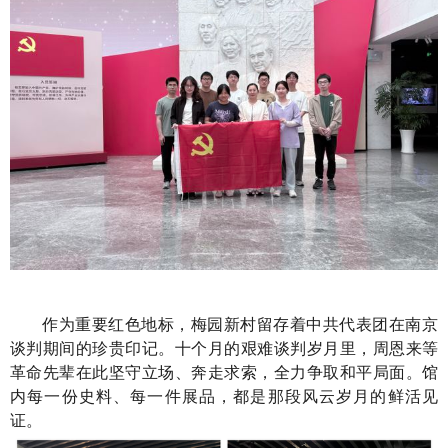
作为重要红色地标，梅园新村留存着中共代表团在南京
谈判期间的珍贵印记。十个月的艰难谈判岁月里，周恩来等
革命先辈在此坚守立场、奔走求索，全力争取和平局面。馆
内每一份史料、每一件展品，都是那段风云岁月的鲜活见
证。