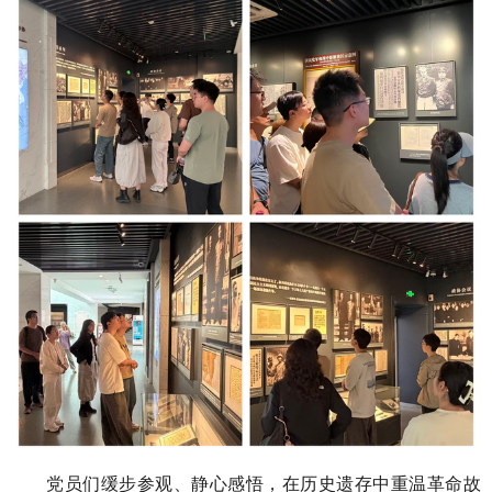
党员们缓步参观、静心感悟，在历史遗存中重温革命故