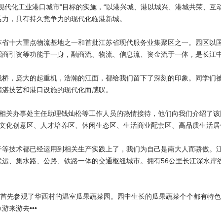
现代化工业港口城市”目标的实施，“以港兴城、港以城兴、港城共荣、互
活力，具有持久竞争力的现代化临港新城。
苏省十大重点物流基地之一和首批江苏省现代服务业集聚区之一。园区以
招商引资等功能于一身，融商流、物流、信息流、资金流于一体，是长江
栈桥，庞大的起重机，浩瀚的江面，都给我们留下了深刻的印象。同学们
精湛技艺和港口设施的现代化而感叹。
园区相关办事处主任助理钱灿松等工作人员的热情接待，他们向我们介绍了
、文化创意区、人才培养区、休闲生态区、生活商业配套区、高品质生活居
子等技术都已经运用到相关生产实践上了，我们为自己是南大人而骄傲。
运、集水路、公路、铁路一体的交通枢纽城市。拥有56公里长江深水岸
村。首先参观了华西村的温室瓜果蔬菜园。园中生长的瓜果蔬菜个个都有特
来游去•••