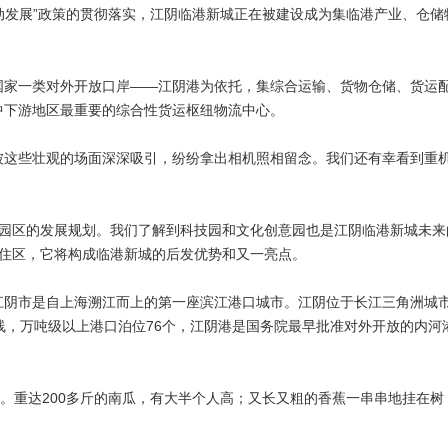
动发展”政策的贯彻落实，江阴临港新城正在被建设成为集临港产业、仓储
国家一类对外开放口岸——江阴港为依托，集综合运输、货物仓储、货运
中下游地区最重要的综合性货运枢纽物流中心。
被这些壮观的场面深深吸引，纷纷拿出相机照相留念。我们还有幸看到重
该园区的发展规划。我们了解到科技园和文化创意园也是江阴临港新城未来
住区，它将构成临港新城的后发优势和又一亮点。
江阴市是自上海溯江而上的第一座滨江港口城市。江阴位于长江三角洲城
线，万吨级以上港口泊位76个，江阴港是国务院最早批准对外开放的内河
色。重达200多斤的南瓜，有大半个人高；又长又粗的香蕉一串串地挂在树