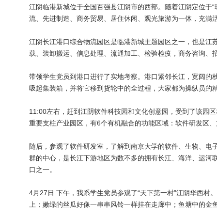
江阴临港新城位于全国百强县江阴市的西部。随着江阴定位于“
流、先进制造、商务贸易、居住休闲、观光旅游为一体，充满
江阴长江港口综合物流园区是临港新城主题园区之一，也是江
载、装卸搬运、信息处理、流通加工、检验检疫，商务咨询、
带领学生党员到港口进行了实地考察。港口紧邻长江，宽阔的
吸起集装箱，并将它移到货轮中的全过程，大家都为操纵员的
11:00左右，赶到江阴软件科技园和文化创意园，受到了该
重要支柱产业园区，有6个有机融合的功能区域：软件研发区
随后，参观了软件研发室，了解到南京大学的软件、生物、电
群的中心，是长江下游地区为数不多的拥有长江、海洋、运河联
口之一。
4月27日 下午，我系学生党员参观了“天下第一村”江阴华西
上；嫩绿的丝瓜好像一串串风铃一样挂在走廊中；鱼塘中的金鱼游