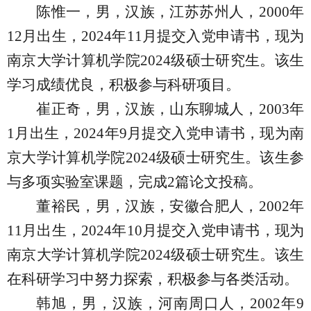
陈惟一，男，汉族，江苏苏州人，
2000
年
12
月出生，
2024
年
11
月提交入党申请书，现为
南京大学计算机学院
2024
级硕士研究生。该生
学习成绩优良，积极参与科研项目。
崔正奇，男，汉族，山东聊城人，
2003
年
1
月出生，
2024
年
9
月提交入党申请书，现为南
京大学计算机学院
2024
级硕士研究生。该生参
与多项实验室课题，完成
2
篇论文投稿。
董裕民，男，汉族，安徽合肥人，
2002
年
11
月出生，
2024
年
10
月提交入党申请书，现为
南京大学计算机学院
2024
级硕士研究生。该生
在科研学习中努力探索，积极参与各类活动。
韩旭，男，汉族，河南周口人，
2002
年
9