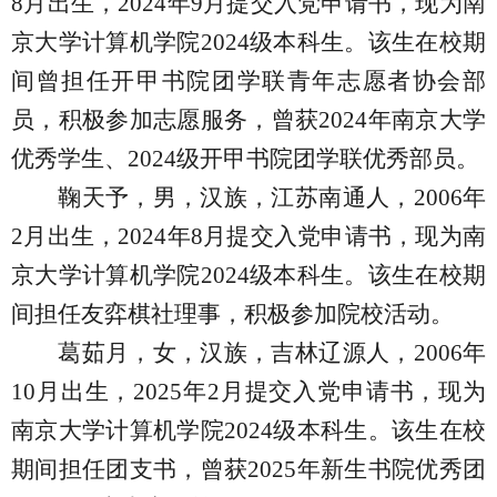
8
月出生，
2024
年
9
月提交入党申请书，现为南
京大学计算机学院
2024
级本科生。该生在校期
间曾担任开甲书院团学联青年志愿者协会部
员，积极参加志愿服务，曾获
2024
年南京大学
优秀学生、
2024
级开甲书院团学联优秀部员。
鞠天予，男，汉族，江苏南通人，
2006
年
2
月出生，
2024
年
8
月提交入党申请书，现为南
京大学计算机学院
2024
级本科生。该生在校期
间担任友弈棋社理事，积极参加院校活动。
葛茹月，女，汉族，吉林辽源人，
2006
年
10
月出生，
2025
年
2
月提交入党申请书，现为
南京大学计算机学院
2024
级本科生。该生在校
期间担任团支书，曾获
2025
年新生书院优秀团