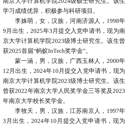
南京大学计算机学院
2024
级硕士研究生。该生
学习成绩优异，积极参与科研项目。
李姝萌，女，汉族，河南济源人，
1998
年
9
月出生，
2025
年
3
月提交入党申请书，现为南
京大学计算机学院
2023
级博士研究生。该生曾
获
2025
首届“蚂蚁
InTech
奖学金”。
蒙一涵，男，汉族，广西玉林人，
2000
年
12
月出生，
2024
年
10
月提交入党申请书，现为
南京大学计算机学院
2023
级博士研究生。该生
曾获
2022
年南京大学人民奖学金三等奖及
2023
年南京大学校长奖学金。
李牧天，男，汉族，江苏南京人，
1997
年
3
月出生，
2024
年
10
月提交入党申请书，现为