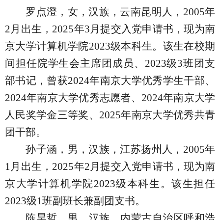
罗点澄，女，汉族，云南昆明人，
2005
年
2
月出生，
2025
年
3
月提交入党申请书，现为南
京大学计算机学院
2023
级本科生。该生在校期
间担任院学生会主席团成员、
2023
级
3
班团支
部书记，曾获
2024
年南京大学优秀学生干部、
2024
年南京大学优秀志愿者、
2024
年南京大学
人民奖学金三等奖、
2025
年南京大学优秀共青
团干部。
孙子涵，男，汉族，江苏扬州人，
2005
年
1
月出生，
2025
年
2
月提交入党申请书，现为南
京大学计算机学院
2023
级本科生。该生担任
2023
级
1
班副班长兼副团支书。
陈昊哲，男，汉族，内蒙古自治区呼和浩