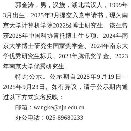
郭金涛，男，汉族，湖北武汉人，
1999
年
3
月出生，
2025
年
3
月提交入党申请书，现为南
京大学计算机学院
2022
级博士研究生。该生曾
获
2025
年中国科协青托博士生专项、
2024
年南
京大学博士研究生国家奖学金、
2024
年南京大
学优秀研究生标兵、
2023
年腾讯奖学金、
2023
年南京大学优秀研究生。
特此公示。公示期自
2025
年
9
月
19
日—
2025
年
9
月
23
日。如有异议，请于公示期内通
过以下方式实名反映：
邮箱：
wangke@nju.edu.cn
办公电话：
025-89680233