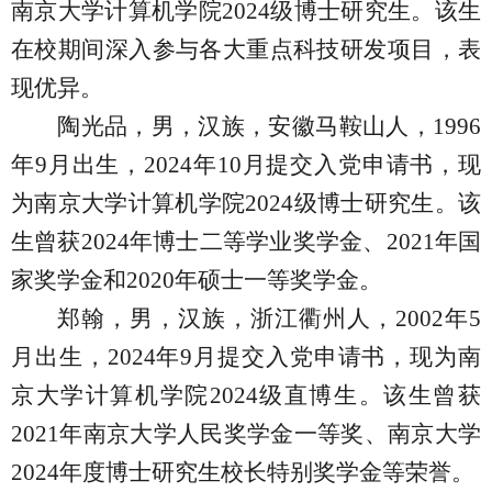
南京大学计算机学院
2024
级博士研究生。该生
在校期间深入参与各大重点科技研发项目，表
现优异。
陶光品，男，汉族，安徽马鞍山人，
1996
年
9
月出生，
2024
年
10
月提交入党申请书，现
为南京大学计算机学院
2024
级博士研究生。该
生曾获
2024
年博士二等学业奖学金、
2021
年国
家奖学金和
2020
年硕士一等奖学金。
郑翰，男，汉族，浙江衢州人，
2002
年
5
月出生，
2024
年
9
月提交入党申请书，现为南
京大学计算机学院
2024
级直博生。该生曾获
2021
年南京大学人民奖学金一等奖、南京大学
2024
年度博士研究生校长特别奖学金等荣誉。