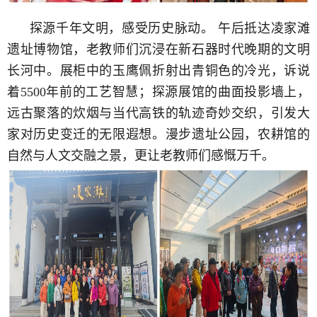
探源千年文明，感受历史脉动。
午后抵达凌家滩
遗址博物馆，老教师们沉浸在新石器时代晚期的文明
长河中。展柜中的玉鹰佩折射出青铜色的冷光，诉说
着
5500
年前的工艺智慧；探源展馆的曲面投影墙上，
远古聚落的炊烟与当代高铁的轨迹奇妙交织，引发大
家对历史变迁的无限遐想。漫步遗址公园，农耕馆的
自然与人文交融之景，更让老教师们感慨万千。