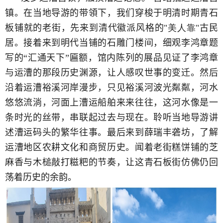
镇。在当地导游的带領下，我们
穿梭于明清时期青石
板铺就的老街，
先来到清代徽派风格的
"
美人靠
"
古民
居。接着来到明代当铺的石雕门楼间，细观李鸿章题
写的“汇通天下”匾额，馆内陈列的展品见证了李鸿章
与运漕的那段历史渊源，让人感叹世事的变迁。然后
沿着运漕裕溪河岸漫步，只见裕溪河波光粼粼，河水
悠悠流淌，河面上漕运船舶来来往往，这河水像是一
条时光的丝带，串联起过去与现在。聆听当地导游讲
述漕运码头的繁华往事。最后来到
薛瑞丰砻坊，了解
运漕地区农耕文化和商贸历史。闻着老街
糕饼铺的芝
麻香与木槌敲打糍粑的节奏，让这青石板街仿佛仍回
荡着历史的余韵。