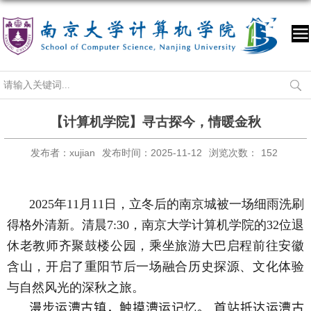
【计算机学院】寻古探今，情暖金秋
发布者：xujian
发布时间：2025-11-12
浏览次数：
152
2025
年
11
月
11
日，立冬后的南京城被一场细雨洗刷
得格外清新。清晨
7:30
，南京大学计算机学院的
32
位退
休老教师齐聚鼓楼公园，乘坐旅游大巴启程前往安徽
含山，开启了重阳节后一场融合历史探源、文化体验
与自然风光的深秋之旅。
漫步运漕古镇，触摸漕运记忆。
首站抵达运漕古