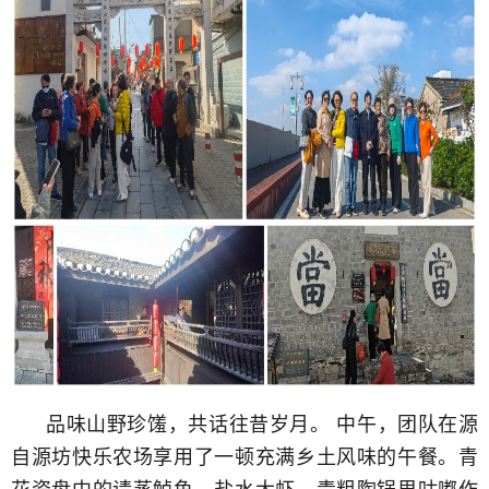
品味山野珍馐，共话往昔岁月。
中午，团队在源
自源坊快乐农场享用了一顿充满乡土风味的午餐。青