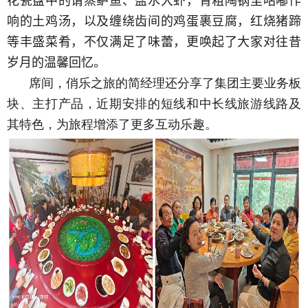
花瓷盘中的请蒸鲈鱼、盐水大虾，青粗陶锅里咕嘟作
响的土鸡汤，以及缠绕齿间的鸡蛋裹豆腐，红烧猪蹄
等丰盛菜肴，不仅满足了味蕾，更唤起了大家对往昔
岁月的温馨回忆。
席间，俏乐之旅的简经理还分享了集团主要业务板
块、主打产品，近期安排的短线和中长线旅游线路及
其特色，为旅程增添了更多互动乐趣。