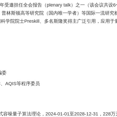
年受邀担任全会报告（
plenary talk
）之一（该会议共设
6
、普林斯顿高等研究院（国内唯一学者）等国际一流研究
国科学院院士
Preskill
、多名斯隆奖得主广泛引用，应用于
编委
C
、
AQIS
等程序委员
式容噪量子算法理论，
2024-01-01
至
2028-12
-31
，
228
万