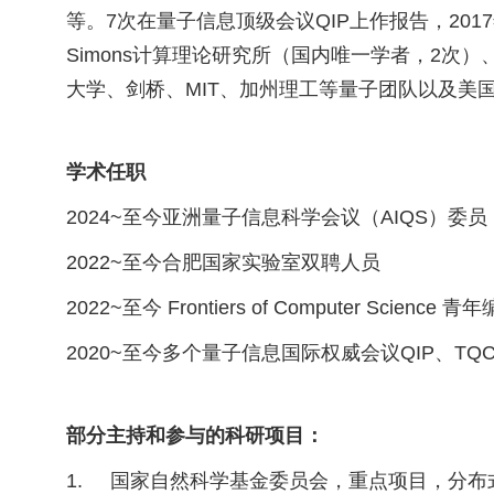
等。
7
次在量子信息顶级会议
QIP
上作报告，
2017
Simons
计算理论研究所（国内唯一学者，
2
次）
大学、剑桥、
MIT
、加州理工等量子团队以及美
学术任职
2024~
至今亚洲量子信息科学会议（
AIQS
）委员
2022~
至今合肥国家实验室双聘人员
2022~
至今
Frontiers of Computer Science
青年
2020~
至今多个量子信息国际权威会议
QIP
、
TQ
部分主持和参与的科研项目：
1.
国家自然科学基金委员会，重点项目，分布