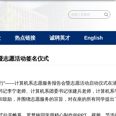
设
热点链接
诚聘英才
English
暨志愿活动签名仪式
行
”——
计算机系志愿服务报告会暨志愿活动启动仪式在
书记李宁老师、计算机系团委书记张建兵老师，计算机系
和鼓励，并围绕志愿服务的宗旨，对在座的所有同学提出
式拉开帷幕。罗梦林同学用精心制作的
PPT
、视频、节选