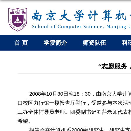
首 页
学院简介
师资队伍
科
“志愿服务
2008
年
10
月
30
日晚
18
：
30
，由南京大学计
口校区力行馆一楼报告厅举行，受邀参与本次活
工办全体辅导员老师。团委副书记罗萍老师代表
希望。
报告会在计算机系
2008
级研究生、研究生支