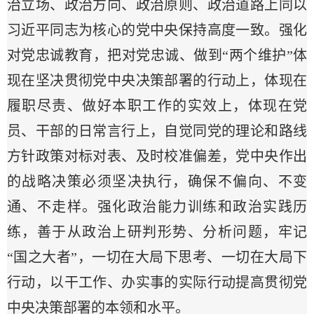
治立场、政治方向、政治原则、政治道路上同以
习近平同志为核心的党中央保持高度一致。强化
对党忠诚教育，把对党忠诚、做到“两个维护”体
现在坚决贯彻党中央决策部署的行动上，体现在
履职尽责、做好本职工作的实效上，体现在党
员、干部的日常言行上，自觉同党的理论和路线
方针政策对标对表、及时校准偏差，党中央作出
的战略决策必须坚决执行，确保不偏向、不变
通、不走样。强化政治能力训练和政治实践历
练，善于从政治上研判形势、分析问题，牢记
“国之大者”，一切在大局下思考、一切在大局下
行动，以干工作、办实事的实际行动提高贯彻党
中央决策部署的本领和水平。