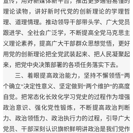
宣传，用好新媒体新平台，推出更多通俗易懂的
理论读物，讲好新时代党的创新理论的学理哲
理、道理情理。推动领导干部带头学、广大党员
跟进学、全社会广泛学，不断提高全党马克思主
义理论素养，提高广大干部群众思想觉悟，更好
用党的创新理论把全党武装起来、把人民凝聚起
来，把党中央决策部署的各项任务落实下去。
三、着眼提高政治能力，坚持不懈领悟“两
个确立”决定性意义、坚定做到“两个维护”的高度
自觉。
把常态化长效化学习党史的过程作为增强
政治意识、强化党性锻炼，不断提高政治判断
力、政治领悟力、政治执行力的过程，引导广大
党员、干部深刻认识旗帜鲜明讲政治是我们党作