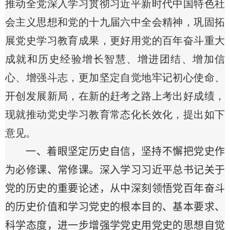
推动全党深入学习贯彻习近平新时代中国特色社
会主义思想和党的十九届六中全会精神，巩固拓
展党史学习教育成果，更好用党的百年奋斗重大
成就和历史经验增长智慧、增进团结、增加信
心、增强斗志，更加坚定自觉地牢记初心使命、
开创发展新局，在新的赶考之路上考出好成绩，
现就推动党史学习教育常态化长效化，提出如下
意见。
一、着眼坚定历史自信，坚持不懈把党史作
为必修课、常修课。
深入学习习近平总书记关于
党的历史的重要论述，从中深刻领悟党百年奋斗
的历史价值和学习党史的根本目的、基本要求、
科学态度，进一步增强学党史用党史的思想自觉