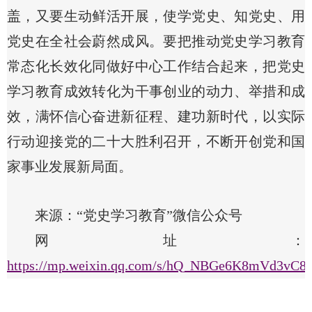
盖，又要生动鲜活开展，使学党史、知党史、用
党史在全社会蔚然成风。要把推动党史学习教育
常态化长效化同做好中心工作结合起来，把党史
学习教育成效转化为干事创业的动力、举措和成
效，满怀信心奋进新征程、建功新时代，以实际
行动迎接党的二十大胜利召开，不断开创党和国
家事业发展新局面。
来源：“党史学习教育”微信公众号
网址：
https://mp.weixin.qq.com/s/hQ_NBGe6K8mVd3vC