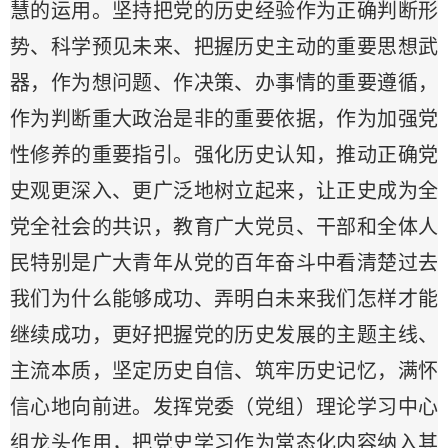
慧的运用。坚持把党的历史经验作为正确判断形
势、科学预见未来、把握历史主动的重要思想武
器，作为想问题、作决策、办事情的重要遵循，
作为判断重大政治是非的重要依据，作为加强党
性修养的重要指引。强化历史认知，推动正确党
史观更深入、更广泛地树立起来，让正史成为全
党全社会的共识，教育广大党员、干部和全体人
民特别是广大青年从党的百年奋斗中看清楚过去
我们为什么能够成功、弄明白未来我们怎样才能
继续成功，更好把握党的历史发展的主题主线、
主流本质，坚定历史自信、筑牢历史记忆，满怀
信心地向前进。发挥党委（党组）理论学习中心
组龙头作用，把党史学习作为常态化内容纳入其