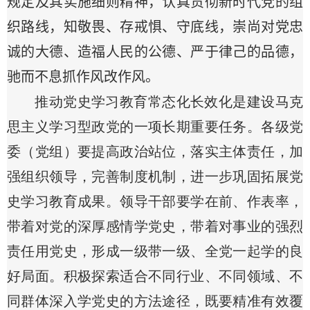
规定及其实施细则精神，认真贯彻新时代党的组
织路线，知敬畏、存戒惧、守底线，崇尚对党忠
诚的大德、造福人民的公德、严于律己的品德，
驰而不息抓作风改作风。
推动党史学习教育常态化长效化是建设马克
思主义学习型政党的一项长期重要任务。各级党
委（党组）要提高政治站位，落实主体责任，加
强组织领导，完善制度机制，进一步巩固拓展党
史学习教育成果。领导干部要学在前、作表率，
带着对党的深厚感情学党史，带着对事业的强烈
责任用党史，形成一级带一级、全党一起学的良
好局面。积极探索适合不同行业、不同领域、不
同群体深入学党史的方法途径，既要精准有效覆