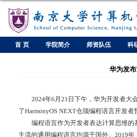
首 页
学院简介
师资队伍
科
华为发布
2024
年
6
月
21
日下午，华为开发者大
了
HarmonyOS NEXT
仓颉编程语言开发者
编程语言作为开发者表达计算思维的
主流的通用编程语言均源于国外。
2019
年