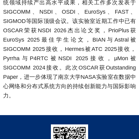
统领域持续产出高水平成果，相关工作多次发表于
、
、
、
、
、
SIGCOMM
NSDI
OSDI
EuroSys
FAST
等国际顶级会议。该实验室近期工作中已有
SIGMOD
荣获
杰出论文奖，
获
OSCAR
NSDI 2026
PrioPlus
最佳学生论文，
与
被
EuroSys 2025
BIAN
Astral
接收，
被
接收，
SIGCOMM 2025
Hermes
ATC 2025
与
被
接收，
被
Pyrrha
P4RTC
NSDI 2025
μMon
接收。此次
获
SIGCOMM 2024
OSCAR
Outstanding
，进一步体现了南京大学
实验室在数据中
Paper
NASA
心网络和分布式系统方向的持续创新能力与国际影响
力。