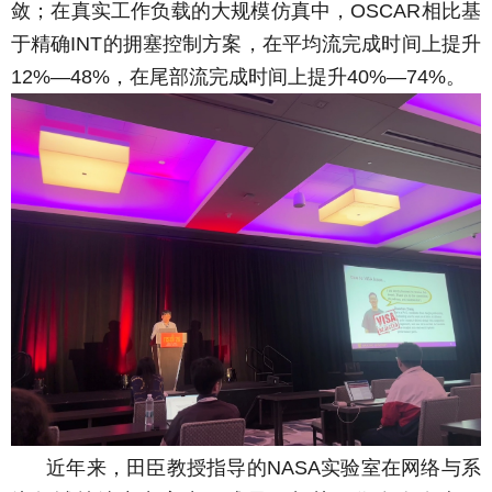
敛；在真实工作负载的大规模仿真中，
相比基
OSCAR
于精确
的拥塞控制方案，在平均流完成时间上提升
INT
，在尾部流完成时间上提升
。
12%—48%
40%—74%
近年来，田臣教授指导的
实验室在网络与系
NASA