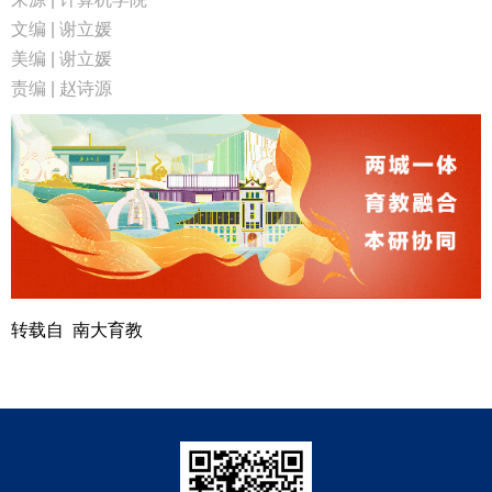
文编 | 谢立媛
美编 | 谢立媛
责编 | 赵诗源
转载自 南大育教