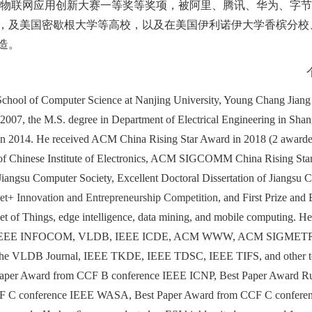
高校物联网应用创新大赛一等奖等奖项，被阿里、腾讯、华为、字
，及美国密歇根大学等高校，以及在美国伊利诺伊大学香槟分校
造。
e School of Computer Science at Nanjing University, Young Chang Jiang
 2007, the M.S. degree in Department of Electrical Engineering in Shan
 in 2014. He received ACM China Rising Star Award in 2018 (2 awar
 of Chinese Institute of Electronics, ACM SIGCOMM China Rising Star
angsu Computer Society, Excellent Doctoral Dissertation of Jiangsu 
rnet+ Innovation and Entrepreneurship Competition
, and First Prize and
ernet of Things, edge intelligence, data mining, and mobile computing.
, IEEE INFOCOM, VLDB, IEEE ICDE, ACM WWW, ACM SIGMETRI
B Journal, IEEE TKDE, IEEE TDSC, IEEE TIFS, and other top inte
per Award from CCF B conference IEEE ICNP, Best Paper Award R
F C conference IEEE WASA, Best Paper Award from CCF C conferen