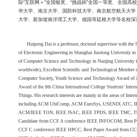
际“互联网＋”
全国银奖、“挑战杯”全国一等奖、全国
华大学、南京大学、国防科技大学、南京航空航天大学
大学、新加坡南洋理工大学、德国哥廷根大学等名校深
Haipeng Dai is a professor, doctoral supervisor with th
of Electronic Engineering in Shanghai Jiaotong University in
of Computer Science and Technology in Nanjing University
worldwide), Excellent Scientific and Technological Member
Computer Society, Youth Science and Technology Award of Ji
Award of the 8th China International College Students’ Inte
Things. His research interests are mainly in the areas of Int
including ACM UbiComp, ACM EuroSys, USENIX ATC
ACM/IEEE TON, IEEE JSAC, IEEE TPDS, IEEE TMC, The VLD
Candidate from CCF A conference IEEE INFOCOM, Best Pa
CCF C conference IEEE HPCC, Best Paper Award from CC