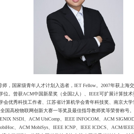
导师，国家级青年人才计划入选者，
IET Fellow
。
2007
年获上海
学位。曾获
ACM
中国新星奖（全国
2
人）、
IEEE
可扩展计算技术
学会优秀科技工作者、江苏省计算机学会青年科技奖、南京大学青
、全国高校物联网创新大赛一等奖及最佳指导教师奖等荣誉称号
ENIX NSDI
、
ACM UbiComp
、
IEEE INFOCOM
、
ACM SIGMO
obiHoc
、
ACM MobiSys
、
IEEE ICNP
、
IEEE ICDCS
、
ACM/IEEE