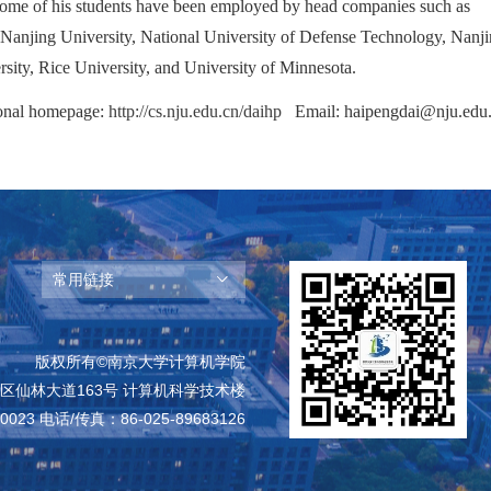
. Some of his students have been employed by head companies such as
 Nanjing University, National University of Defense Technology, Nanj
rsity, Rice University, and University of Minnesota.
onal homepage:
http://cs.nju.edu.cn/daihp
Email: haipengdai@nju.edu
常用链接
版权所有©南京大学计算机学院
区仙林大道163号 计算机科学技术楼
023 电话/传真：86-025-89683126