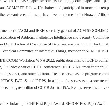
wards. He has 6 papers selected as ESI highly cited papers and 1 pape
ians ACM/IEEE Fellow. He chaired and participated in more than ten pr
 relevant research results have been implemented in Huawei, Alibaba
enior member of ACM and IEEE, secretary general of ACM SIGCOMM Ch
ssociation of Artificial lntelligence Intelligence and Security Commi
and CCF Technical Committee of Database, member of CIC Technical 
E Technical Committee of Internet of Things, member of ACM SIG
ce INFOCOM Workshop WNA 2022, publication chair of CCF B confere
TPC vice-chair of CCF C conference HPCC 2021, track chair of C
ngs 2021, and other positions. He also serves as the program commit
IWQoS, and IPDPS. In addition, he serves as an associate editor o
ence, and guest editor of CCF B Journal JSA. He has served as a revie
pecial Scholarship, ICNP Best Paper Award, SECON Best Paper Award ru