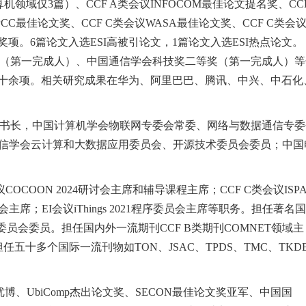
算机领域仅
3
篇）、
CCF A
类会议
INFOCOM
最佳论文提名奖、
CC
PCC
最佳论文奖、
CCF C
类会议
WASA
最佳论文奖、
CCF C
类会
奖项。
6
篇论文入选
ESI
高被引论文，
1
篇论文入选
ESI
热点论文。
（第一完成人）、中国通信学会科技奖二等奖（第一完成人）等
十余项。相关研究成果在华为、阿里巴巴、腾讯、中兴、中石化
书长，中国计算机学会物联网专委会常委、网络与数据通信专委
信学会云计算和大数据应用委员会、开源技术委员会委员；中国
议
COCOON 2024
研讨会主席和辅导课程主席；
CCF C
类会议
ISP
会主席；
EI
会议
iThings 2021
程序委员会主席等职务。担任著名国
委员会委员。担任国内外一流期刊
CCF B
类期刊
COMNET
领域主
担任五十多个国际一流刊物如
TON
、
JSAC
、
TPDS
、
TMC
、
TKD
优博、
UbiComp
杰出论文奖、
SECON
最佳论文奖亚军、中国国