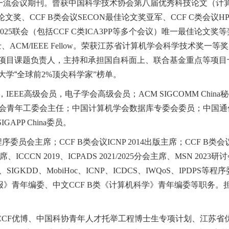
一流会议期刊。曾获中国科学技术协会第八届优秀科技论文（计
论文奖、
CCF B
类会议
SECON
最佳论文奖亚军、
CCF C
类会议
H
2025
联会（包括
CCF C
类
ICA3PP
等多个会议）唯一最佳论文奖等
士、
ACM/IEEE Fellow
。荣获江苏省计算机学会科学技术奖一等奖
项目课题负责人，主持和承担国自科面上、联合基金重点等项目
大学“全球前
2%
顶尖科学家
”
榜单。
，
IEEE
高级会员，电子学会高级会员；
ACM SIGCOMM China
秘
会青年工委会主任；中国计算机学会数据库专委会委员；中国通
SIGAPP China
委员。
程序委员会主席；
CCF B
类会议
ICNP 2014
出版主席；
CCF B
类会
席、
ICCCN 2019
、
ICPADS 2021/2025
分会主席、
MSN 2023
研讨
、
SIGKDD
、
MobiHoc
、
ICNP
、
ICDCS
、
IWQoS
、
IPDPS
等程序
报》青年编委、中文
CCF B
类《计算机科学》青年编委等职务。
CCF
优博、中国科协青年人才托举工程博士生专项计划、江苏省