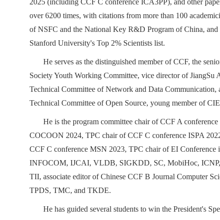
2025 (including CCF C conference ICA3PP), and other paper a
over 6200 times, with citations from more than 100 academic
of NSFC and the National Key R&D Program of China, and the
Stanford University's Top 2% Scientists list.
He serves as the distinguished member of CCF, the s
Society Youth Working Committee, vice director of JiangSu A
Technical Committee of Network and Data Communication, 
Technical Committee of Open Source, young member of CI
He is the program committee chair of CCF A conferen
COCOON 2024, TPC chair of CCF C conference ISPA 2022, 
CCF C conference MSN 2023, TPC chair of EI Conference iThi
INFOCOM, IJCAI, VLDB, SIGKDD, SC, MobiHoc, ICNP, ICDCS, 
TII, associate editor of Chinese CCF B Journal Computer Sci
TPDS, TMC, and TKDE.
He has guided several students to win the President's S