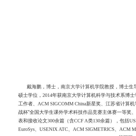
戴海鹏，
博士，南京大学计算机学院教授，博士生
硕士学位，
2014
年获南京大学计算机科学与技术系博士
工作者、
ACM SIGCOMM China
新星奖、江苏省计算机
战杯”全国大学生课外学术科技作品竞赛主体赛一等奖
表和接收论文
300
余篇（含
CCF A
类
130
余篇），包括
US
EuroSys
、
USENIX ATC
、
ACM SIGMETRICS
、
ACM M