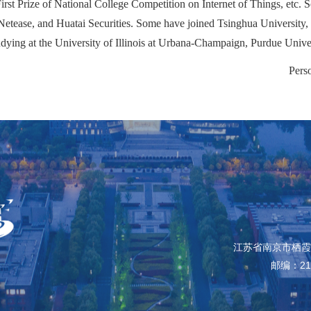
irst Prize of National College Competition on Internet of Things, etc
Netease, and Huatai Securities. Some have joined Tsinghua University,
udying at the University of Illinois at Urbana-Champaign, Purdue Unive
Pers
江苏省南京市栖霞
邮编：210