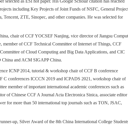
r selected as ESI hot paper. His Google Scholar citation has reached
ojects including Key Projects of Joint Funds of NSFC, General Projec
, Tencent, ZTE, Sinopec, and other companies. He was selected for
ina, chair of CCF YOCSEF Nanjing, vice director of Jiangsu Comput
ttee, member of CCF Technical Committee of Internet of Things, CCF
Committee of Cloud Computing and Big Data Applications, and CIC
BED China and ACM SIGAPP China.
nce ICNP 2014, tutorial & workshop chair of CCF B conference
CF C conferences ICCCN 2019 and ICPADS 2021, workshop chair of
tee member of important international academic conferences such as
f Chinese CCF A Journal Acta Electronica Sinica, associate editor
wer for more than 50 international top journals such as TON, JSAC,
nner-up, Silver Award of the 8th China International College Student