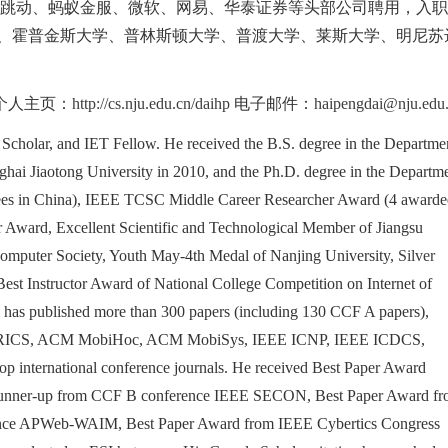
节跳动、蚂蚁金服、微软、网易、华泰证券等头部公司聘用，入
、霍普金斯大学、普林斯顿大学、普渡大学、莱斯大学、明尼苏
个人主页：
http://cs.nju.edu.cn/daihp
电子邮件：
haipengdai@nju.edu
 Scholar, and IET Fellow. He received the B.S. degree in the Departme
ghai Jiaotong University in 2010, and the Ph.D. degree in the Departm
dees in China), IEEE TCSC Middle Career Researcher Award (4 awarde
 Award, Excellent Scientific and Technological Member of Jiangsu
Computer Society, Youth May-4th Medal of Nanjing University,
Silver
 Best Instructor Award of National College Competition on Internet of
 He has published more than 300 papers (including 130 CCF A papers),
CS, ACM MobiHoc, ACM MobiSys, IEEE ICNP, IEEE ICDCS,
rnational conference journals. He received Best Paper Award
unner-up from CCF B conference IEEE SECON, Best Paper Award f
ce APWeb-WAIM, Best Paper Award from IEEE Cybertics Congress