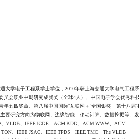
交通大学电子工程系学士学位，
2010
年获上海交通大学电气工程
委员会职业中期研究成就奖（全球
4
人）、中国电子学会优秀科
年五四奖章、第八届中国国际“互联网＋”全国银奖、第十八届“
。主要研究方向为物联网、边缘智能、移动计算、数据挖掘等。
D
、
VLDB
、
IEEE ICDE
、
ACM KDD
、
ACM WWW
、
ACM
 TON
、
IEEE JSAC
、
IEEE TPDS
、
IEEE TMC
、
The VLDB