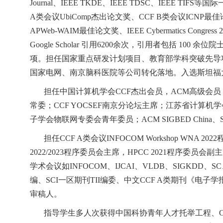
Journal
、
IEEE TKDE
、
IEEE TDSC
、
IEEE TIFS
等国际
A
类会议
UbiComp
杰出论文奖、
CCF B
类会议
ICNP
最佳
APWeb-WAIM
最佳论文奖、
IEEE Cybermatics Congress 
Google Scholar
引用
6200
余次，引用者包括
100
余位院
项。担任国家重点研发计划项目、教育部学科突破先导
国家电网、南京脑科医院等公司转化落地。入选斯坦福
担任中国计算机学会
CCF
杰出会员，
ACM
高级会员
常委；
CCF YOCSEF
南京分论坛主席；江苏省计算机学
子学会物联网专委会青年委员；
ACM SIGBED China
、
担任
CCF A
类会议
INFOCOM Workshop WNA 2022
2022/2023
程序委员会主席，
HPCC 2021
程序委员会副主
学术会议如
INFOCOM
、
IJCAI
、
VLDB
、
SIGKDD
、
SC
编、
SCI
一区期刊
TII
编委、中文
CCF A
类期刊《电子学
审稿人。
指导学生多人次获得中国科协青年人才托举工程、