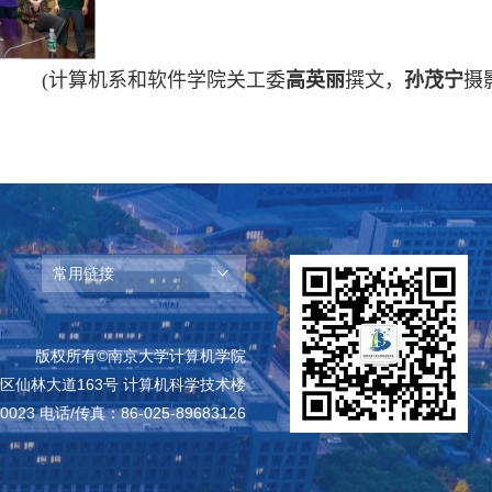
(
计算机系和软件学院关工委
高英丽
撰文，
孙茂宁
摄
常用链接
版权所有©南京大学计算机学院
区仙林大道163号 计算机科学技术楼
023 电话/传真：86-025-89683126