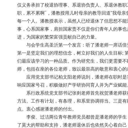
仅义务承担了校退协理事、系退协负责人、系退休教职
职，累不累啊″，潘教授用儿时母亲的教导回道
我母亲
"
每一个人。潘教授表示，虽然人已经退休了但思想不能
事，心系国家事，肩担国家责不仅是你们青年人的事也
进，为国家的繁荣富强贡献自己的力量。
与会学生高圣沂第一个发言：听了潘老师一席话倍
第一是坚定我们的理想信念，树立好我们的人生目标
;
们最应该学习的一种品质。作为研究生，我们更需要不
师，包括在座的各位老师，致以最崇高的敬意和衷心的
应用党支部书记柏文阳老师说到，潘老师在职时是
响应国家号召，积极做好产学研协同育人并为产业赋能
系行政系统党支部书记张剡老师首先祝贺潘老师获
方法。工作有计划，有条理，和系里协调得当。三是有
点。衷心感谢潘老师的付出。
李俊、过洁两位青年教师党员都曾是潘老师的学生
了莫大的帮助和支持，潘老师退休后也依然关心着自己