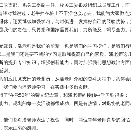
工党支部、系关工委副主任、校关工委银发组织成员等工作，而
曾经对我说过，老牛拴在桩上不干活也会老去，我能为大家做点力
退休，还要继续加强学习，与时俱进，发挥好自己的经验优势，
是我们的责任，只要党和国家需要我们，力所能及，竭尽全力。
受鼓舞，潘老师是我们的前辈，也是我们的学习榜样，是我们行
第二是我们还是要不断的学习进取和提高自己的素质。潘老师这
断的提升专业知识，增强创新能力，同时加强我们思想政治方面
感谢。
我们应用党支部的老党员，从潘老师介绍的奋斗历程中，我体会
。我们要向潘老师学习，在实践中多做贡献。
得了“在党
年”的荣誉纪念章，和潘老师的接触中学习到很多：
50
能力。规划的每一次活动都很成功。四是有热情，对退协的老同
，他们都对潘老师表达了祝贺，同时，两位青年老师真挚的回忆
，表示由衷的感谢。