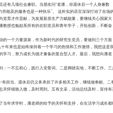
且还有几项社会兼职。当朋友问
老潘，你退休后一个人身兼数
"
所能及的服务也是一种快乐″。 这朴实的语言深深打动了在场
为党育才作贡献，为发展新质生产力赋能量，要继续关心国家大
潘教授也勉励系所有的在职党员和青年学子，开拓创新，不断奋
动的一个力量源泉，作为新时代的研究生党员，要做到三个方面
几十年来也是始终保持着一个学习的热情和工作激情，我想这是
的学习，努力成长为德才兼备的复合型人才。最后，我想向潘老
到：一不忘初心，践行入党誓词。二是脚踏实地，不断工作。三
一有担当。退休后仍义务承担了许多相关工作，继续做奉献。二
志关怀细致入微，及时周到。五有文采，活动总结及时，宣传有
了当年求学时，潘老师的给予的关怀和支持，在生活学习成长都