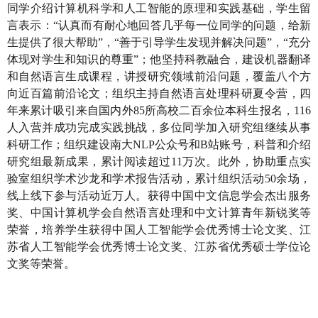
同学介绍计算机科学和人工智能的原理和实践基础，学生留
言表示：“认真而有耐心地回答几乎每一位同学的问题，给新
生提供了很大帮助”，“善于引导学生发现并解决问题”，“充分
体现对学生和知识的尊重”；他坚持科教融合，建设机器翻译
和自然语言生成课程，讲授研究领域前沿问题，覆盖八个方
向近百篇前沿论文；组织主持自然语言处理科研夏令营，四
年来累计吸引来自国内外
85
所高校二百余位本科生报名，
116
人入营并成功完成实践挑战，多位同学加入研究组继续从事
科研工作；组织建设南大
NLP
公众号和
B
站账号，科普和介绍
研究组最新成果，累计阅读超过
11
万次。此外，协助重点实
验室组织学术沙龙和学术报告活动，累计组织活动
50
余场，
线上线下参与活动近万人。获得中国中文信息学会杰出服务
奖、中国计算机学会自然语言处理和中文计算青年新锐奖等
荣誉，培养学生获得中国人工智能学会优秀博士论文奖、江
苏省人工智能学会优秀博士论文奖、江苏省优秀硕士学位论
文奖等荣誉。